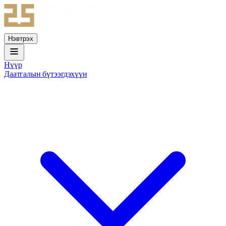
Нэвтрэх
Нүүр
Даатгалын бүтээгдэхүүн