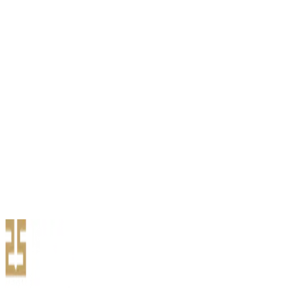
Нөхөн төлбөр олгохгүй нөхцөл
Даатгагч нь дараах тохиолдлууд, түүний шууд ба шууд бус үр
дагаврын улмаас учирсан хохиролд нөхөн тө…
Түгээмэл асуулт, хариулт
Энэ даатгалаар таныг ямар эрсдэлүүдээс хамгаалдаггүй вэ?
Аливаа ердийн болон гэнэтийн өвчлөлийг хамг…