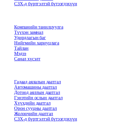
СЗХ-д бүртгэлтэй бүтээгдэхүүн
Бидний тухай
Компанийн танилцуулга
Түүхэн замнал
Удирдлагын баг
Нийгмийн хариуцлага
Тайлан
Мэдээ
Санал хүсэлт
Бүтээгдэхүүн
Гадаад аялалын даатгал
Автомашины даатгал
Дотоод аяллын даатгал
Гэнэтийн ослын даатгал
Хүүхдийн даатгал
Орон сууцны даатгал
Жолоочийн даатгал
СЗХ-д бүртгэлтэй бүтээгдэхүүн
Холбоо барих