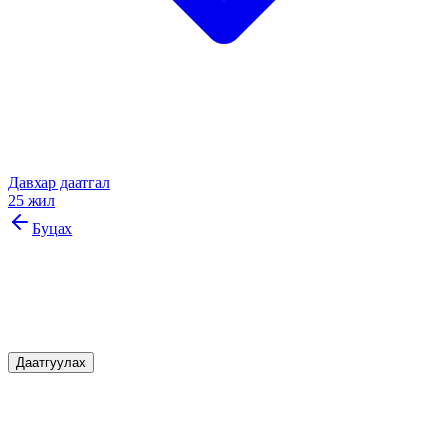
Давхар даатгал
25 жил
Буцах
Гэнэтийн ослын даатгал
Гэнэтийн ослын үед таны санхүүгийн хамгаалалт
Даатгуулах
Онцлог шинж чанарууд
Манай бүтээгдэхүүний давуу талууд