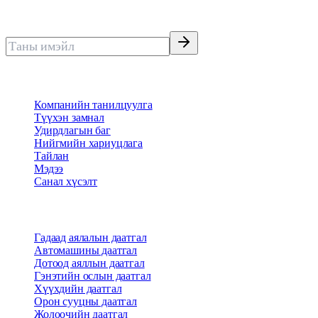
Нөхөн төлбөрөөр тэргүүлэгч тэнгэр даатгал
Имэйлээр мэдээ авах
Бидний тухай
Компанийн танилцуулга
Түүхэн замнал
Удирдлагын баг
Нийгмийн хариуцлага
Тайлан
Мэдээ
Санал хүсэлт
Бүтээгдэхүүн
Гадаад аялалын даатгал
Автомашины даатгал
Дотоод аяллын даатгал
Гэнэтийн ослын даатгал
Хүүхдийн даатгал
Орон сууцны даатгал
Жолоочийн даатгал