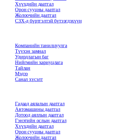
Хүүхдийн даатгал
Орон сууцны даатгал
Жолоочийн даатгал
СЗХ-д бүртгэлтэй бүтээгдэхүүн
Бидний тухай
Компанийн танилцуулга
Түүхэн замнал
Удирдлагын баг
Нийгмийн хариуцлага
Тайлан
Мэдээ
Санал хүсэлт
Бүтээгдэхүүн
Гадаад аялалын даатгал
Автомашины даатгал
Дотоод аяллын даатгал
Гэнэтийн ослын даатгал
Хүүхдийн даатгал
Орон сууцны даатгал
Жолоочийн даатгал