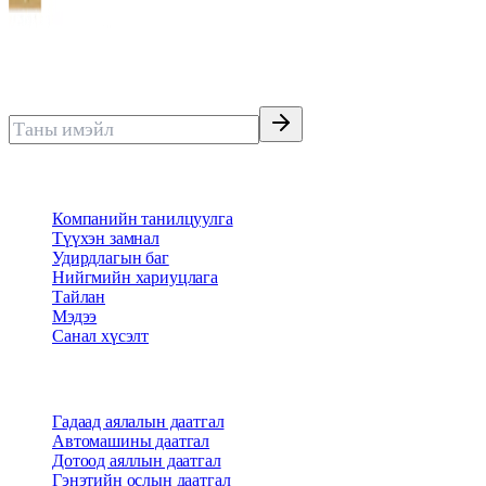
Нөхөн төлбөрөөр тэргүүлэгч тэнгэр даатгал
Имэйлээр мэдээ авах
Бидний тухай
Компанийн танилцуулга
Түүхэн замнал
Удирдлагын баг
Нийгмийн хариуцлага
Тайлан
Мэдээ
Санал хүсэлт
Бүтээгдэхүүн
Гадаад аялалын даатгал
Автомашины даатгал
Дотоод аяллын даатгал
Гэнэтийн ослын даатгал