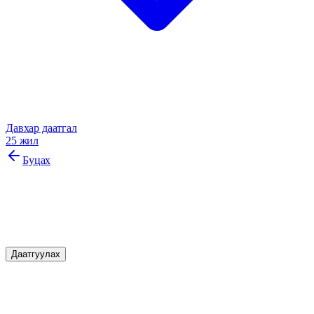
Давхар даатгал
25 жил
Буцах
Гадаад аяллын даатгал
Сэтгэл тэнэгэр аяллын баталгаа.
Даатгуулах
Онцлог шинж чанарууд
Манай бүтээгдэхүүний давуу талууд