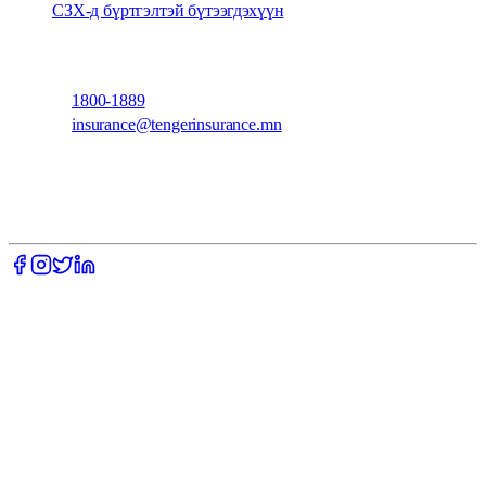
СЗХ-д бүртгэлтэй бүтээгдэхүүн
Холбоо барих
1800-1889
insurance@tengerinsurance.mn
Даваа-Баасан: 09:00-18:00, Бямба, Ням: Амарна
CITY CENTER, 10 давхар, СБД, 8-р хороо,
Улаанбаатар, Монгол улс
Мэрү оффис, 6 давхар, Сүхбаатар дүүрэг, 1-р хороо
©
2026
Тэнгэр Даатгал. All rights reserved.