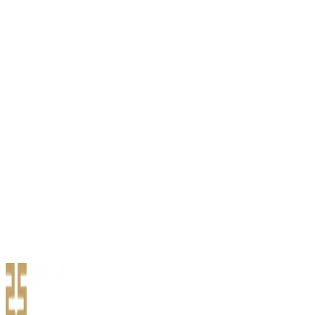
Энэхүү гэрээгээр олгогдох даатгалын хамгаалалтад дор дурдсан
эрсдэл, түүний үр дагаврын улмаас бий б…
Түгээмэл асуулт, хариулт
Даатгуулагч хариуцах хэсэгтэй юу? Даатгалын тохиолдол бүрд
Даатгуулагчийн өөрийн хариуцах хэсэг 50 а…
Нөхөн төлбөр олгох нөхцөл
Шуурхай албаны 1800-1889 дугаар луу нэн даруй холбогдон
мэдэгдэх Тэнгэр даатгал ХК-аас нөхөн төлбөри…