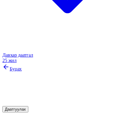
Давхар даатгал
25 жил
Буцах
Гэнэтийн ослын даатгал
Гэнэтийн ослын үед таны санхүүгийн хамгаалалт
Даатгуулах
Онцлог шинж чанарууд
Манай бүтээгдэхүүний давуу талууд