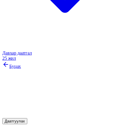
Давхар даатгал
25 жил
Буцах
Жолоочийн хариуцлагын
албан журмын даатгал
Жолооч замын хөдөлгөөнд оролцох үедээ бусдад учруулж
болзошгүй хохирлыг нөхөн төлөх зорилготой даатгал.
Даатгуулах
Онцлог шинж чанарууд