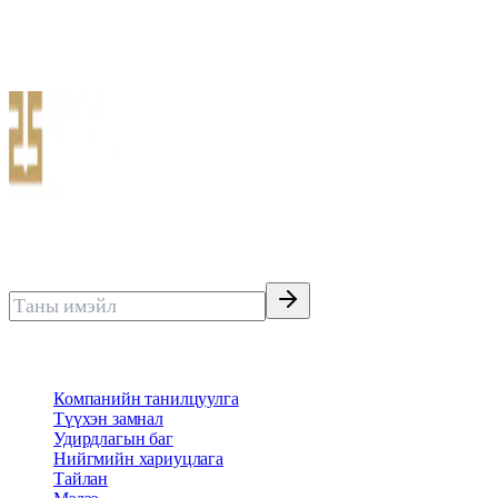
Даатгуулагчаас даатгалын тохиолдол болсон өдрөөс хойш
хуанлийн 60 хоногийн дотор ирүүлсэн шаардлага …
Нөхөн төлбөрөөр тэргүүлэгч тэнгэр даатгал
Имэйлээр мэдээ авах
Бидний тухай
Компанийн танилцуулга
Түүхэн замнал
Удирдлагын баг
Нийгмийн хариуцлага
Тайлан