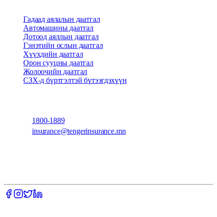
Бүтээгдэхүүн
Гадаад аялалын даатгал
Автомашины даатгал
Дотоод аяллын даатгал
Гэнэтийн ослын даатгал
Хүүхдийн даатгал
Орон сууцны даатгал
Жолоочийн даатгал
СЗХ-д бүртгэлтэй бүтээгдэхүүн
Холбоо барих
1800-1889
insurance@tengerinsurance.mn
Даваа-Баасан: 09:00-18:00, Бямба, Ням: Амарна
CITY CENTER, 10 давхар, СБД, 8-р хороо,
Улаанбаатар, Монгол улс
Мэрү оффис, 6 давхар, Сүхбаатар дүүрэг, 1-р хороо
©
2026
Тэнгэр Даатгал. All rights reserved.