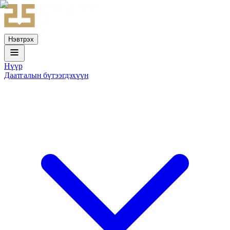
Нэвтрэх
Нүүр
Даатгалын бүтээгдэхүүн