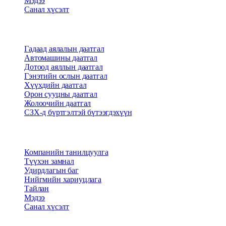
Мэдээ
Санал хүсэлт
Бүтээгдэхүүн
Гадаад аялалын даатгал
Автомашины даатгал
Дотоод аяллын даатгал
Гэнэтийн ослын даатгал
Хүүхдийн даатгал
Орон сууцны даатгал
Жолоочийн даатгал
СЗХ-д бүртгэлтэй бүтээгдэхүүн
Бидний тухай
Компанийн танилцуулга
Түүхэн замнал
Удирдлагын баг
Нийгмийн хариуцлага
Тайлан
Мэдээ
Санал хүсэлт