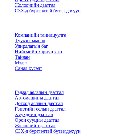
Жолоочийн даатгал
СЗХ-д бүртгэлтэй бүтээгдэхүүн
Бидний тухай
Компанийн танилцуулга
Түүхэн замнал
Удирдлагын баг
Нийгмийн хариуцлага
Тайлан
Мэдээ
Санал хүсэлт
Бүтээгдэхүүн
Гадаад аялалын даатгал
Автомашины даатгал
Дотоод аяллын даатгал
Гэнэтийн ослын даатгал
Хүүхдийн даатгал
Орон сууцны даатгал
Жолоочийн даатгал
СЗХ-д бүртгэлтэй бүтээгдэхүүн