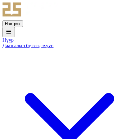
Нэвтрэх
Нүүр
Даатгалын бүтээгдэхүүн