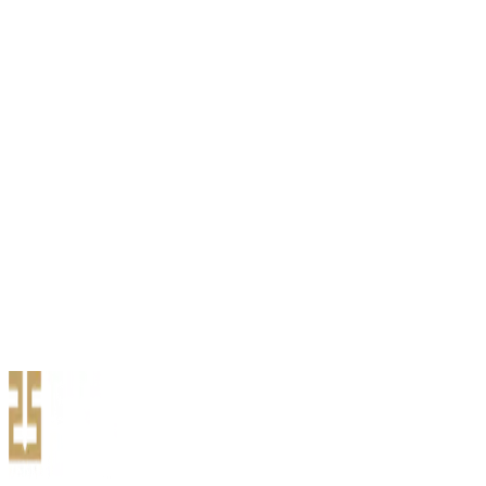
учирсан аливаа хохирол. Үүнд: Ашиглалтын хуга…
Түгээмэл асуулт, хариулт
Осол болсон үед ямар арга хэмжээ явах вэ? Даатгуулагч нь
даатгалын тохиолдлын дуудлагыг 1800-1889 ут…
Нөхөн төлбөр олгох нөхцөл
Даатгуулагчаас даатгалын тохиолдол болсон өдрөөс хойш
хуанлийн 60 хоногийн дотор ирүүлсэн шаардлага …