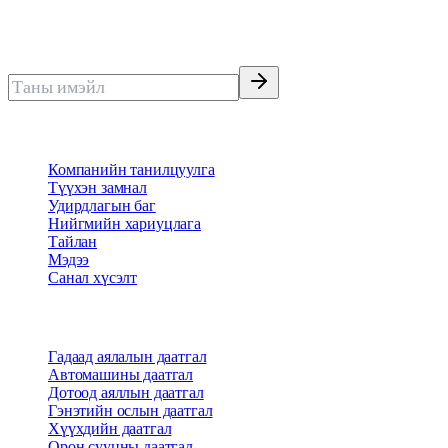
Нөхөн төлбөрөөр тэргүүлэгч тэнгэр даатгал
Имэйлээр мэдээ авах
Бидний тухай
Компанийн танилцуулга
Түүхэн замнал
Удирдлагын баг
Нийгмийн хариуцлага
Тайлан
Мэдээ
Санал хүсэлт
Бүтээгдэхүүн
Гадаад аялалын даатгал
Автомашины даатгал
Дотоод аяллын даатгал
Гэнэтийн ослын даатгал
Хүүхдийн даатгал
Орон сууцны даатгал