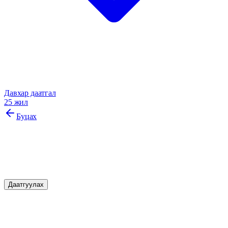
Давхар даатгал
25 жил
Буцах
Автомашины даатгал
Та машинаа даатгуулаад СЭТГЭЛ ТЭНЭГЭР жолоод
Даатгуулах
Онцлог шинж чанарууд
Манай бүтээгдэхүүний давуу талууд